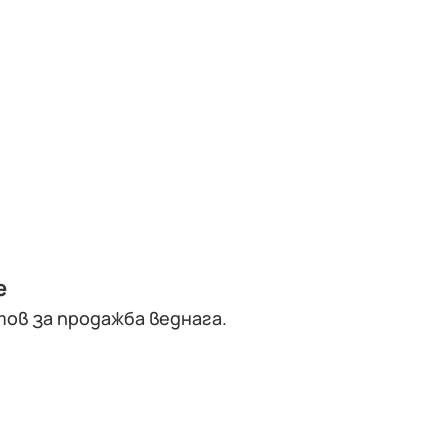
е
ов за продажба веднага.