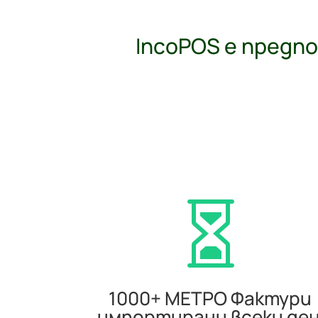
IncoPOS е пред

1000+ МЕТРО Фактури
импортирани всеки де