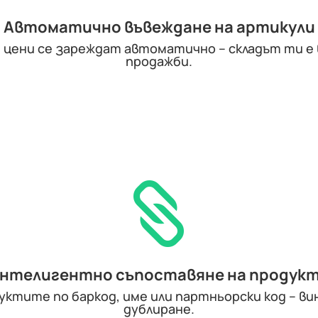
Автоматично въвеждане на артикули
и цени се зареждат автоматично – складът ти е 
продажби.

нтелигентно съпоставяне на продук
уктите по баркод, име или партньорски код – ви
дублиране.