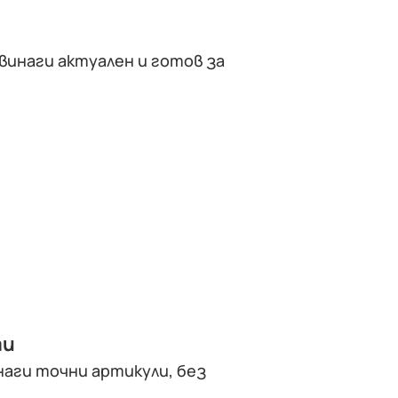
винаги актуален и готов за
ти
наги точни артикули, без