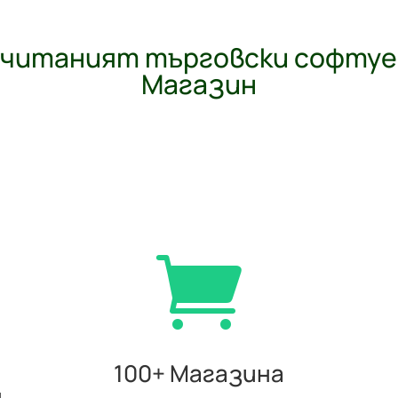
почитаният търговски софтуе
Магазин

100+ Магазина
н