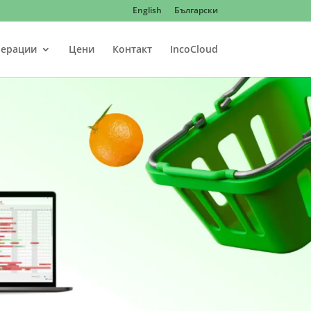
English
Български
ерации
Цени
Контакт
IncoCloud