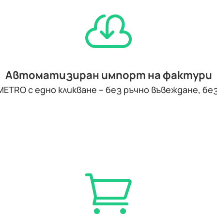

Автоматизиран импорт на фактури
RO с едно кликване – без ръчно въвеждане, без
