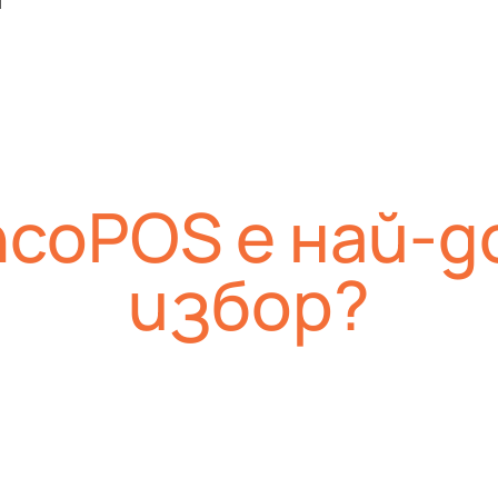
ncoPOS е най-
избор?